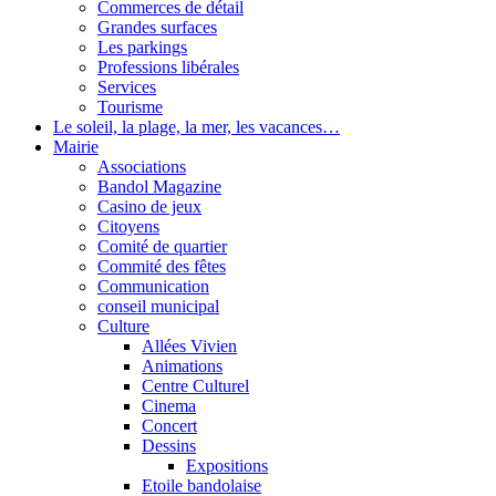
Commerces de détail
Grandes surfaces
Les parkings
Professions libérales
Services
Tourisme
Le soleil, la plage, la mer, les vacances…
Mairie
Associations
Bandol Magazine
Casino de jeux
Citoyens
Comité de quartier
Commité des fêtes
Communication
conseil municipal
Culture
Allées Vivien
Animations
Centre Culturel
Cinema
Concert
Dessins
Expositions
Etoile bandolaise