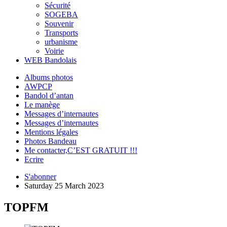
Sécurité
SOGEBA
Souvenir
Transports
urbanisme
Voirie
WEB Bandolais
Albums photos
AWPCP
Bandol d’antan
Le manège
Messages d’internautes
Messages d’internautes
Mentions légales
Photos Bandeau
Me contacter,C’EST GRATUIT !!!
Ecrire
S'abonner
Saturday 25 March 2023
TOPFM