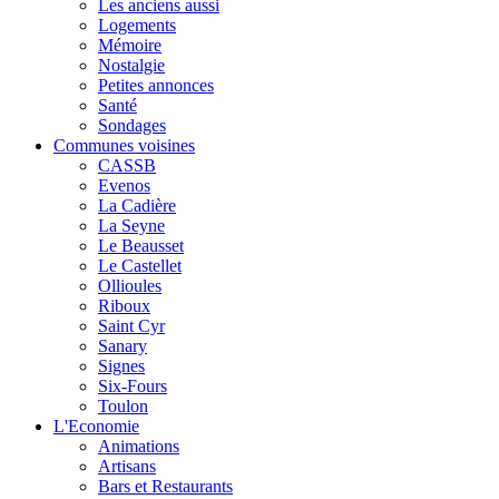
Les anciens aussi
Logements
Mémoire
Nostalgie
Petites annonces
Santé
Sondages
Communes voisines
CASSB
Evenos
La Cadière
La Seyne
Le Beausset
Le Castellet
Ollioules
Riboux
Saint Cyr
Sanary
Signes
Six-Fours
Toulon
L'Economie
Animations
Artisans
Bars et Restaurants