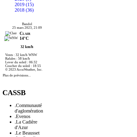
2019 (15)
2018 (36)
Bandol
25 mars 2023, 21:09
Clair
14°C
32 km/h
Vents : 32 km/h WNW
Rafales : 58 km/h
Lever du soleil : 06:32
Coucher du soleil : 18:55
© 2023 AccuWeather, Inc.
Plus de prévisions...
CASSB
.Communauté
d'aglomération
.Evenos
.La Cadière
d'Azur
.Le Beausset