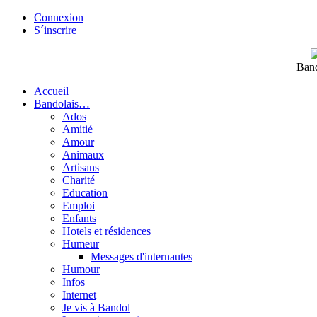
Connexion
S´inscrire
Band
Accueil
Bandolais…
Ados
Amitié
Amour
Animaux
Artisans
Charité
Education
Emploi
Enfants
Hotels et résidences
Humeur
Messages d'internautes
Humour
Infos
Internet
Je vis à Bandol