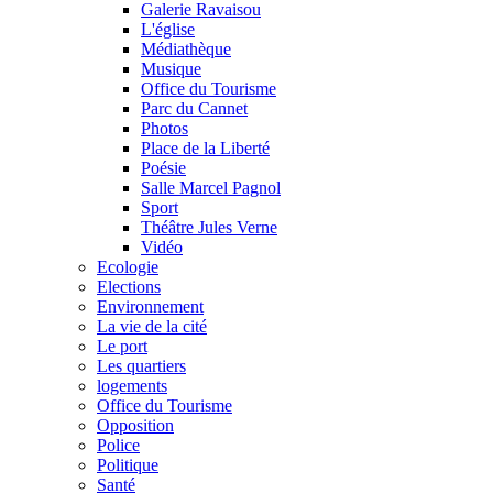
Galerie Ravaisou
L'église
Médiathèque
Musique
Office du Tourisme
Parc du Cannet
Photos
Place de la Liberté
Poésie
Salle Marcel Pagnol
Sport
Théâtre Jules Verne
Vidéo
Ecologie
Elections
Environnement
La vie de la cité
Le port
Les quartiers
logements
Office du Tourisme
Opposition
Police
Politique
Santé