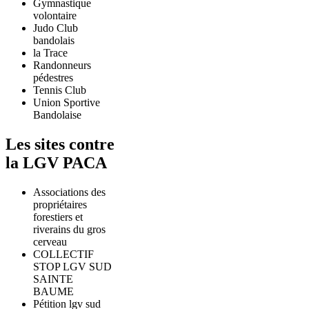
Gymnastique
volontaire
Judo Club
bandolais
la Trace
Randonneurs
pédestres
Tennis Club
Union Sportive
Bandolaise
Les sites contre
la LGV PACA
Associations des
propriétaires
forestiers et
riverains du gros
cerveau
COLLECTIF
STOP LGV SUD
SAINTE
BAUME
Pétition lgv sud