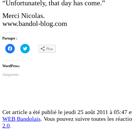
“Unfortunately, that day has come.”
Merci Nicolas.
www.bandol-blog.com
Partager :
Cliquez
Cliquez
Plus
pour
pour
partager
partager
sur
sur
Facebook(ouvre
Twitter(ouvre
dans
dans
WordPress:
une
une
nouvelle
nouvelle
chargement…
fenêtre)
fenêtre)
Cet article a été publié le jeudi 25 août 2011 à 05:47 e
WEB Bandolais
. Vous pouvez suivre toutes les réacti
2.0
.