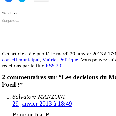
pour
pour
partager
partager
sur
sur
Facebook(ouvre
Twitter(ouvre
dans
dans
WordPress:
une
une
nouvelle
nouvelle
chargement…
fenêtre)
fenêtre)
Cet article a été publié le mardi 29 janvier 2013 à 17:
conseil municipal
,
Mairie
,
Politique
. Vous pouvez suiv
réactions par le flux
RSS 2.0
.
2 commentaires sur “Les décisions du Ma
l’oeil !”
Salvatore MANZONI
29 janvier 2013 à 18:49
Bonjour JeanB,