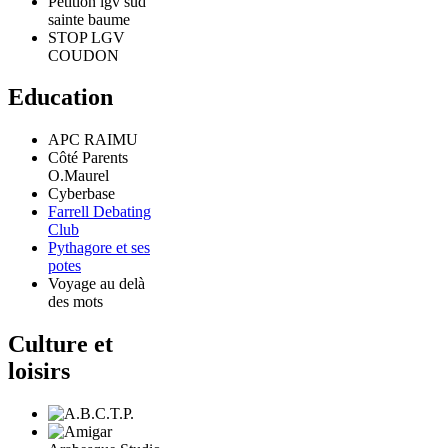
Pétition lgv sud
sainte baume
STOP LGV
COUDON
Education
APC RAIMU
Côté Parents
O.Maurel
Cyberbase
Farrell Debating
Club
Pythagore et ses
potes
Voyage au delà
des mots
Culture et
loisirs