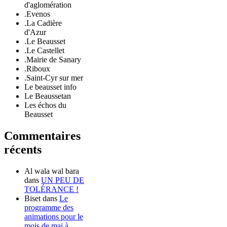
d'aglomération
.Evenos
.La Cadière
d'Azur
.Le Beausset
.Le Castellet
.Mairie de Sanary
.Riboux
.Saint-Cyr sur mer
Le beausset info
Le Beaussetan
Les échos du
Beausset
Commentaires
récents
Al wala wal bara
dans
UN PEU DE
TOLÉRANCE !
Biset
dans
Le
programme des
animations pour le
mois de mai à