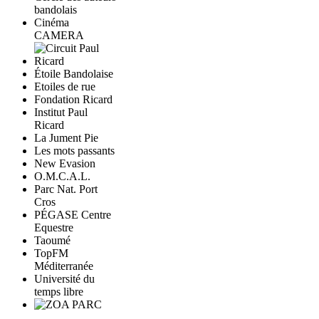
bandolais
Cinéma
CAMERA
Étoile Bandolaise
Etoiles de rue
Fondation Ricard
Institut Paul
Ricard
La Jument Pie
Les mots passants
New Evasion
O.M.C.A.L.
Parc Nat. Port
Cros
PÉGASE Centre
Equestre
Taoumé
TopFM
Méditerranée
Université du
temps libre