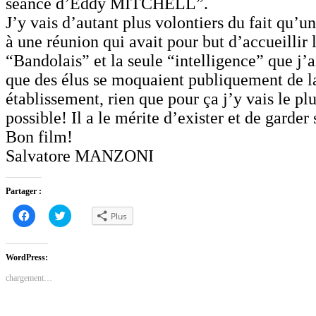
séance d’Eddy MITCHELL”.
J’y vais d’autant plus volontiers du fait qu’un 
à une réunion qui avait pour but d’accueillir
“Bandolais” et la seule “intelligence” que j’a
que des élus se moquaient publiquement de la
établissement, rien que pour ça j’y vais le pl
possible! Il a le mérite d’exister et de garder
Bon film!
Salvatore MANZONI
Partager :
Cliquez
Cliquez
Plus
pour
pour
partager
partager
sur
sur
Facebook(ouvre
Twitter(ouvre
dans
dans
WordPress:
une
une
nouvelle
nouvelle
chargement…
fenêtre)
fenêtre)