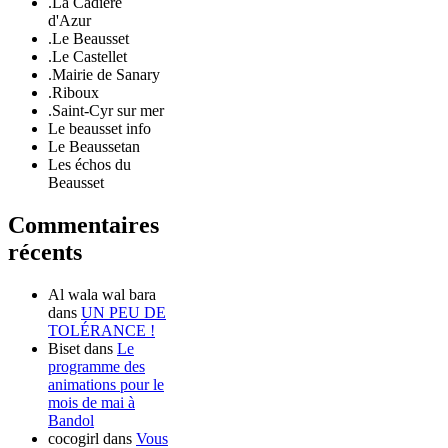
.La Cadière
d'Azur
.Le Beausset
.Le Castellet
.Mairie de Sanary
.Riboux
.Saint-Cyr sur mer
Le beausset info
Le Beaussetan
Les échos du
Beausset
Commentaires
récents
Al wala wal bara
dans
UN PEU DE
TOLÉRANCE !
Biset
dans
Le
programme des
animations pour le
mois de mai à
Bandol
cocogirl
dans
Vous