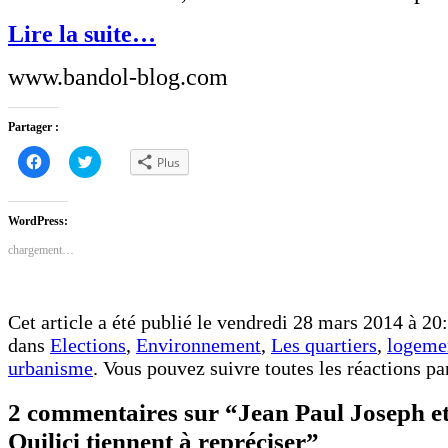
Lire la suite…
www.bandol-blog.com
Partager :
Cliquez
Cliquez
Plus
pour
pour
partager
partager
sur
sur
Facebook(ouvre
Twitter(ouvre
dans
dans
WordPress:
une
une
nouvelle
nouvelle
chargement…
fenêtre)
fenêtre)
Cet article a été publié le vendredi 28 mars 2014 à 20:
dans
Elections
,
Environnement
,
Les quartiers
,
logeme
urbanisme
. Vous pouvez suivre toutes les réactions pa
2 commentaires sur “Jean Paul Joseph et
Quilici tiennent à repréciser”