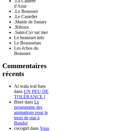
.La Cadière
d'Azur
.Le Beausset
.Le Castellet
.Mairie de Sanary
.Riboux
.Saint-Cyr sur mer
Le beausset info
Le Beaussetan
Les échos du
Beausset
Commentaires
récents
Al wala wal bara
dans
UN PEU DE
TOLÉRANCE !
Biset
dans
Le
programme des
animations pour le
mois de mai à
Bandol
cocogirl
dans
Vous