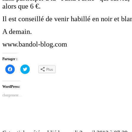
alors que 6 €.
Il est conseillé de venir habillé en noir et bla
A demain.
www.bandol-blog.com
Partager :
Cliquez
Cliquez
Plus
pour
pour
partager
partager
sur
sur
Facebook(ouvre
Twitter(ouvre
dans
dans
WordPress:
une
une
nouvelle
nouvelle
chargement…
fenêtre)
fenêtre)