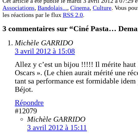
Cet article a été publié le mardi 3 avril 2012 à 07:29 e
Associations
,
Bandolais...
,
Cinema
,
Culture
. Vous pou
les réactions par le flux
RSS 2.0
.
3 commentaires sur “Ciné Pasta… Dema
Michèle GARRIDO
3 avril 2012 à 15:08
Allez y c’est un bijou !!!!! Il mérite hau
Oscars ». (Le chien aurait mérité une ré
tant sa performance est formidable idem
Béjot.
Répondre
#12079
Michèle GARRIDO
3 avril 2012 à 15:11