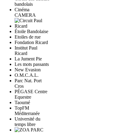
bandolais
Cinéma
CAMERA
Étoile Bandolaise
Etoiles de rue
Fondation Ricard
Institut Paul
Ricard
La Jument Pie
Les mots passants
New Evasion
O.M.C.A.L.
Parc Nat. Port
Cros
PÉGASE Centre
Equestre
Taoumé
TopFM
Méditerranée
Université du
temps libre