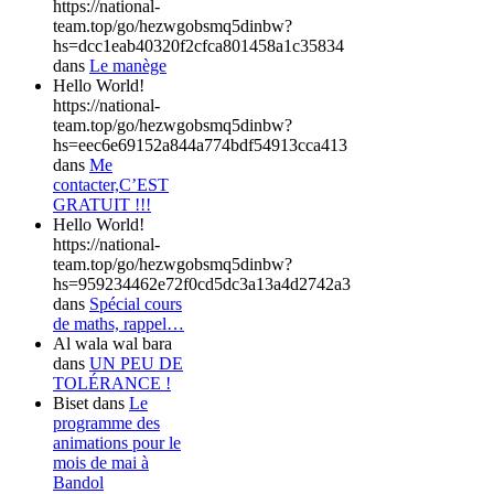
https://national-
team.top/go/hezwgobsmq5dinbw?
hs=dcc1eab40320f2cfca801458a1c35834
dans
Le manège
Hello World!
https://national-
team.top/go/hezwgobsmq5dinbw?
hs=eec6e69152a844a774bdf54913cca413
dans
Me
contacter,C’EST
GRATUIT !!!
Hello World!
https://national-
team.top/go/hezwgobsmq5dinbw?
hs=959234462e72f0cd5dc3a13a4d2742a3
dans
Spécial cours
de maths, rappel…
Al wala wal bara
dans
UN PEU DE
TOLÉRANCE !
Biset
dans
Le
programme des
animations pour le
mois de mai à
Bandol