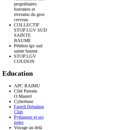
propriétaires
forestiers et
riverains du gros
cerveau
COLLECTIF
STOP LGV SUD
SAINTE
BAUME
Pétition lgv sud
sainte baume
STOP LGV
COUDON
Education
APC RAIMU
Côté Parents
O.Maurel
Cyberbase
Farrell Debating
Club
Pythagore et ses
potes
Voyage au delà