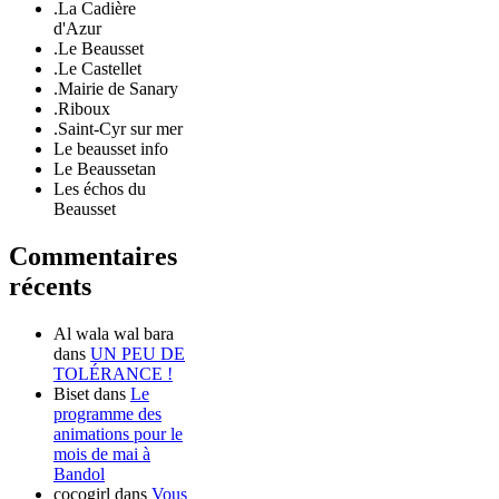
.La Cadière
d'Azur
.Le Beausset
.Le Castellet
.Mairie de Sanary
.Riboux
.Saint-Cyr sur mer
Le beausset info
Le Beaussetan
Les échos du
Beausset
Commentaires
récents
Al wala wal bara
dans
UN PEU DE
TOLÉRANCE !
Biset
dans
Le
programme des
animations pour le
mois de mai à
Bandol
cocogirl
dans
Vous