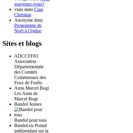
souvenez-vous?
viala
dans
Ciao
Christian
Anonyme
dans
Programme de
Noël à l’église
Sites et blogs
ADCCFF83
Association
Départementale
des Comités
Communaux des
Feux de Forêts
Amis Marcel Bogi
Les Amis de
Marcel Bogi
Bandol Jeunes
Bandol pour tous
Bandol.eu Portail
indépendant sur la