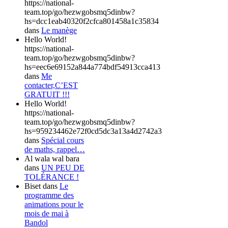
https://national-
team.top/go/hezwgobsmq5dinbw?
hs=dcc1eab40320f2cfca801458a1c35834
dans
Le manège
Hello World!
https://national-
team.top/go/hezwgobsmq5dinbw?
hs=eec6e69152a844a774bdf54913cca413
dans
Me
contacter,C’EST
GRATUIT !!!
Hello World!
https://national-
team.top/go/hezwgobsmq5dinbw?
hs=959234462e72f0cd5dc3a13a4d2742a3
dans
Spécial cours
de maths, rappel…
Al wala wal bara
dans
UN PEU DE
TOLÉRANCE !
Biset
dans
Le
programme des
animations pour le
mois de mai à
Bandol