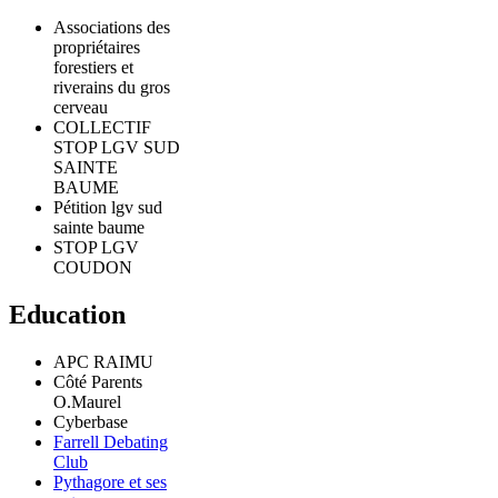
Associations des
propriétaires
forestiers et
riverains du gros
cerveau
COLLECTIF
STOP LGV SUD
SAINTE
BAUME
Pétition lgv sud
sainte baume
STOP LGV
COUDON
Education
APC RAIMU
Côté Parents
O.Maurel
Cyberbase
Farrell Debating
Club
Pythagore et ses