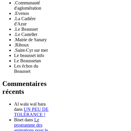
.Communauté
d'aglomération
.Evenos
.La Cadière
d'Azur
.Le Beausset
.Le Castellet
.Mairie de Sanary
.Riboux
.Saint-Cyr sur mer
Le beausset info
Le Beaussetan
Les échos du
Beausset
Commentaires
récents
Al wala wal bara
dans
UN PEU DE
TOLÉRANCE !
Biset
dans
Le
programme des
animations pour le