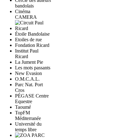
Cercle des auteurs
bandolais
Cinéma
CAMERA
Étoile Bandolaise
Etoiles de rue
Fondation Ricard
Institut Paul
Ricard
La Jument Pie
Les mots passants
New Evasion
O.M.C.A.L.
Parc Nat. Port
Cros
PÉGASE Centre
Equestre
Taoumé
TopFM
Méditerranée
Université du
temps libre