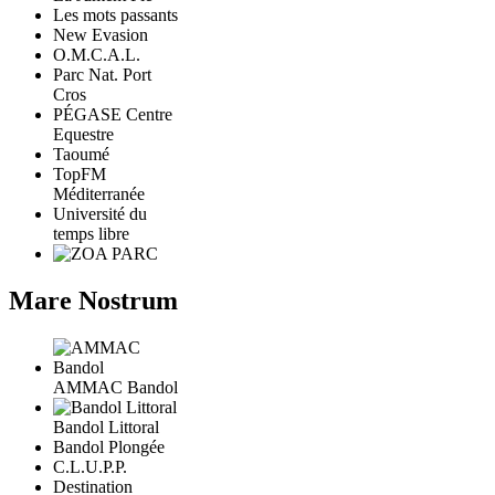
Les mots passants
New Evasion
O.M.C.A.L.
Parc Nat. Port
Cros
PÉGASE Centre
Equestre
Taoumé
TopFM
Méditerranée
Université du
temps libre
Mare Nostrum
AMMAC Bandol
Bandol Littoral
Bandol Plongée
C.L.U.P.P.
Destination