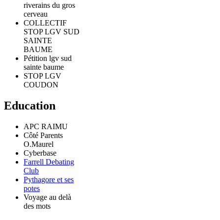
riverains du gros
cerveau
COLLECTIF
STOP LGV SUD
SAINTE
BAUME
Pétition lgv sud
sainte baume
STOP LGV
COUDON
Education
APC RAIMU
Côté Parents
O.Maurel
Cyberbase
Farrell Debating
Club
Pythagore et ses
potes
Voyage au delà
des mots