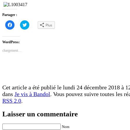
Partager :
Cliquez
Cliquez
Plus
pour
pour
partager
partager
sur
sur
Facebook(ouvre
Twitter(ouvre
dans
dans
WordPress:
une
une
nouvelle
nouvelle
chargement…
fenêtre)
fenêtre)
Cet article a été publié le lundi 24 décembre 2018 à 12
dans
Je vis à Bandol
. Vous pouvez suivre toutes les ré
RSS 2.0
.
Laisser un commentaire
Nom