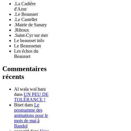
.La Cadière
d'Azur
.Le Beausset
.Le Castellet
.Mairie de Sanary
.Riboux
.Saint-Cyr sur mer
Le beausset info
Le Beaussetan
Les échos du
Beausset
Commentaires
récents
Al wala wal bara
dans
UN PEU DE
TOLÉRANCE !
Biset
dans
Le
programme des
animations pour le
mois de mai à
Bandol