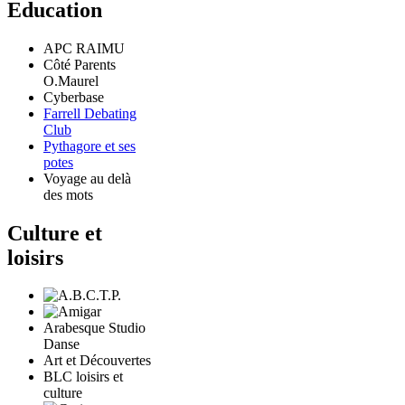
Education
APC RAIMU
Côté Parents
O.Maurel
Cyberbase
Farrell Debating
Club
Pythagore et ses
potes
Voyage au delà
des mots
Culture et
loisirs
Arabesque Studio
Danse
Art et Découvertes
BLC loisirs et
culture